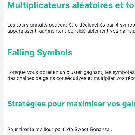
Multiplicateurs aléatoires et to
Les tours gratuits peuvent être déclenchés par 4 symbol
apparaissent, augmentant considérablement vos gains po
Falling Symbols
Lorsque vous obtenez un cluster gagnant, les symboles 
des chaînes de gains consécutives et multiplier vos réc
Stratégies pour maximiser vos gai
Pour tirer le meilleur parti de Sweet Bonanza :