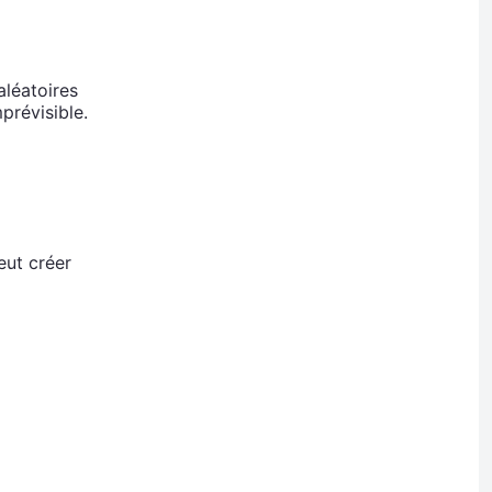
aléatoires
prévisible.
eut créer