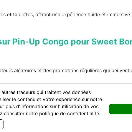
es et tablettes, offrant une expérience fluide et immersive 
 sur Pin-Up Congo pour Sweet B
ateurs aléatoires et des promotions régulières qui peuvent
 autres traceurs qui traitent vos données
Machines à Sous Folles
liser le contenu et votre expérience sur notre
Machines à Sous Fantasti
our plus d'informations sur l'utilisation de vos
 consulter notre politique de confidentialité.