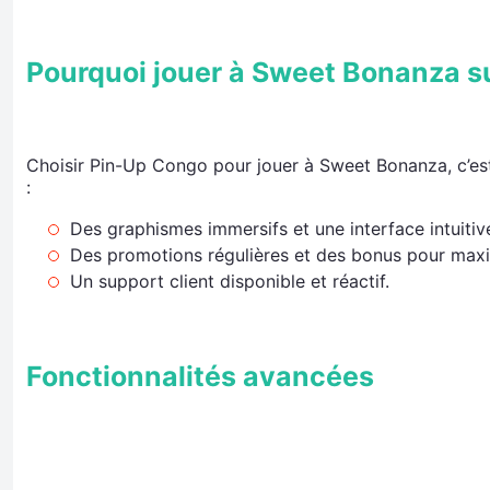
Pourquoi jouer à Sweet Bonanza s
Choisir Pin-Up Congo pour jouer à Sweet Bonanza, c’est 
:
Des graphismes immersifs et une interface intuitive
Des promotions régulières et des bonus pour maxi
Un support client disponible et réactif.
Fonctionnalités avancées